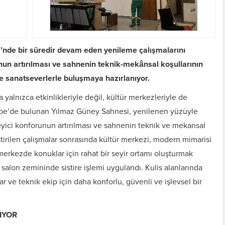
nde bir süredir devam eden yenileme çalışmalarını
nun artırılması ve sahnenin teknik-mekânsal koşullarının
le sanatseverlerle buluşmaya hazırlanıyor.
yalnızca etkinlikleriyle değil, kültür merkezleriyle de
epe’de bulunan Yılmaz Güney Sahnesi, yenilenen yüzüyle
leyici konforunun artırılması ve sahnenin teknik ve mekansal
eştirilen çalışmalar sonrasında kültür merkezi, modern mimarisi
merkezde konuklar için rahat bir seyir ortamı oluşturmak
 salon zemininde sistire işlemi uygulandı. Kulis alanlarında
r ve teknik ekip için daha konforlu, güvenli ve işlevsel bir
IYOR