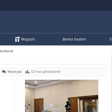
Magazin
Banka Saatleri
T
enilendi
Yorum yaz
327 kez görüntülendi