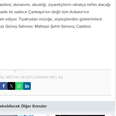
sitesi; donanımı, akustiği, ziyaretçilerin rahatça nefes alacağı
parkı ile sadece Çankaya’nın değil tüm Ankara’nın
m ediyor. Tiyatrodan müziğe, söyleşilerden gösterimlere
ılmaz Güney Sahnesi, Maltepe Şehit Gönenç Caddesi
AL MEDYA HESAPLARINDA PAYLAŞ
 Çekebilecek Diğer Konular