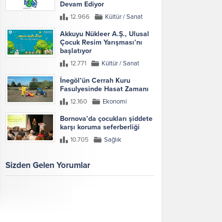
Devam Ediyor
12.966
Kültür / Sanat
Akkuyu Nükleer A.Ş., Ulusal
Çocuk Resim Yarışması’nı
başlatıyor
12.771
Kültür / Sanat
İnegöl’ün Cerrah Kuru
Fasulyesinde Hasat Zamanı
12.160
Ekonomi
Bornova’da çocukları şiddete
karşı koruma seferberliği
10.705
Sağlık
Sizden Gelen Yorumlar
Galeri
Tümünü Göster