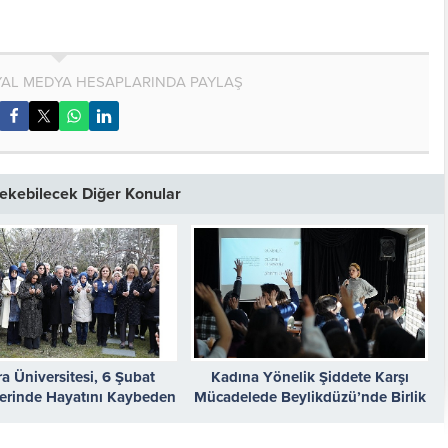
AL MEDYA HESAPLARINDA PAYLAŞ
 Çekebilecek Diğer Konular
a Üniversitesi, 6 Şubat
Kadına Yönelik Şiddete Karşı
erinde Hayatını Kaybeden
Mücadelede Beylikdüzü’nde Birlik
ncilerini Dualarla Andı
ve Dayanışma