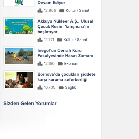
Devam Ediyor
12.966
Kültür / Sanat
Akkuyu Nükleer A.Ş., Ulusal
Çocuk Resim Yarışması’nı
başlatıyor
12.771
Kültür / Sanat
İnegöl’ün Cerrah Kuru
Fasulyesinde Hasat Zamanı
12.160
Ekonomi
Bornova’da çocukları şiddete
karşı koruma seferberliği
10.705
Sağlık
Sizden Gelen Yorumlar
Galeri
Tümünü Göster