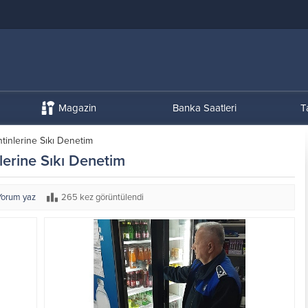
Magazin
Banka Saatleri
T
tinlerine Sıkı Denetim
lerine Sıkı Denetim
Yorum yaz
265 kez görüntülendi