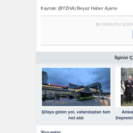
Kaynak: (BYZHA) Beyaz Haber Ajansı
BU KONUYU SOSY
İlginizi
Şifaya giden yol, vatandaştan tam
Ankar
not aldı
Depreml
Öğre
Yorumlar