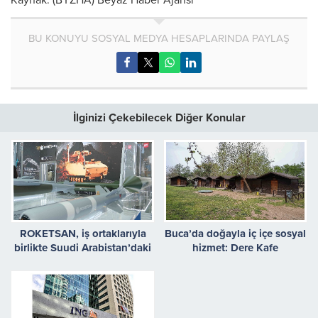
Kaynak: (BYZHA) Beyaz Haber Ajansı
BU KONUYU SOSYAL MEDYA HESAPLARINDA PAYLAŞ
İlginizi Çekebilecek Diğer Konular
ROKETSAN, iş ortaklarıyla
Buca’da doğayla iç içe sosyal
birlikte Suudi Arabistan’daki
hizmet: Dere Kafe
WDS Fuarına Çıkarma
Yapıyor