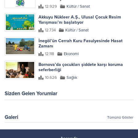
12.929
Kültür / Sanat
Akkuyu Nükleer A.Ş., Ulusal Çocuk Resim
Yarışması’nı başlatıyor
12.734
Kültür / Sanat
İnegöl’ün Cerrah Kuru Fasulyesinde Hasat
Zamanı
12.118
Ekonomi
Bornova’da çocukları şiddete karşı koruma
seferberliği
10.626
Sağlık
Sizden Gelen Yorumlar
Galeri
Tümünü Göster