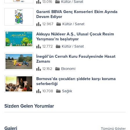
13.016
Kültür / Sanat
Garanti BBVA Genç Konserleri Ekim Ayında
Devam Ediyor
12.967
Kültür / Sanat
Akkuyu Nükleer A.Ş., Ulusal Çocuk Resim
Yarışması’nı başlatıyor
12.772
Kültür / Sanat
İnegöl’ün Cerrah Kuru Fasulyesinde Hasat
Zamanı
12.162
Ekonomi
Bornova’da çocukları şiddete karşı koruma
seferberliği
10.708
Sağlık
Sizden Gelen Yorumlar
Galeri
Tümünü Göster