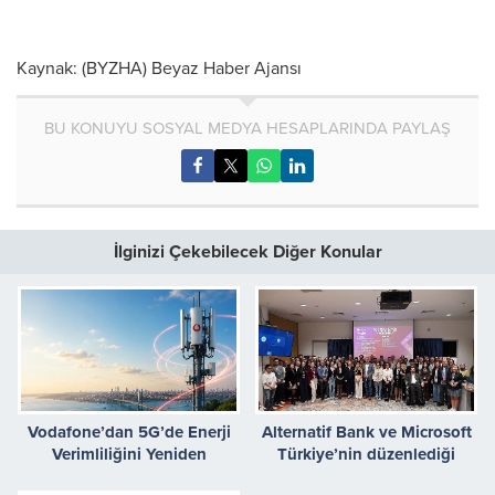
Kaynak: (BYZHA) Beyaz Haber Ajansı
BU KONUYU SOSYAL MEDYA HESAPLARINDA PAYLAŞ
İlginizi Çekebilecek Diğer Konular
Vodafone’dan 5G’de Enerji
Alternatif Bank ve Microsoft
Verimliliğini Yeniden
Türkiye’nin düzenlediği
Tanımlayan Teknoloji
“Yapay Zekanın Gücüyle