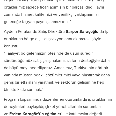
başarı ancak güçlü iş birlikleriyle mümkün. Siz değerli iş
ortaklarımız sadece ticari ağımızın bir parçası değil; aynı
zamanda hizmet kalitemizi ve yenilikçi yaklaşımımızı
geleceğe taşıyan paydaşlarımızsınız.”
Aydem Perakende Satış Direktörü
Sarper Saraçoğlu
da iş
ortaklarına bölge dışı satış vizyonlarını aktararak, şöyle
konuştu:
“Faaliyet bölgelerimizin ötesinde de uzun süredir
sürdürdüğümüz satış çalışmalarını, sizlerin desteğiyle daha
da büyütmeyi hedefliyoruz. Amacımız, Türkiye’nin dört bir
yanında müşteri odaklı çözümlerimizi yaygınlaştırarak daha
geniş bir etki alanı yaratmak ve sektörün gelişimine hep
birlikte katkı sunmak.”
Program kapsamında düzenlenen oturumlarda iş ortaklarının
deneyimleri paylaşıldı; şirket yöneticilerinin sunumları
ve
Erdem Karagöz’ün eğitimleri
ile katılımcılar değerli