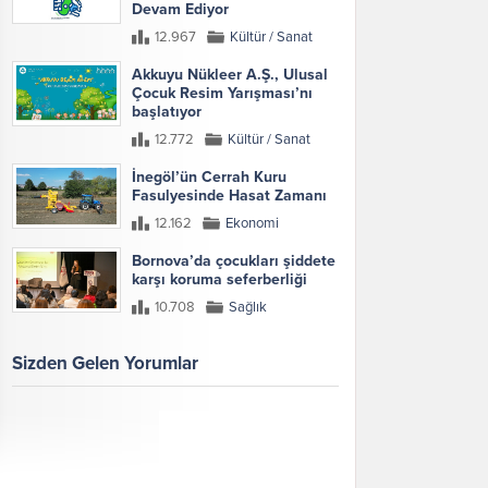
Devam Ediyor
12.967
Kültür / Sanat
Akkuyu Nükleer A.Ş., Ulusal
Çocuk Resim Yarışması’nı
başlatıyor
12.772
Kültür / Sanat
İnegöl’ün Cerrah Kuru
Fasulyesinde Hasat Zamanı
12.162
Ekonomi
Bornova’da çocukları şiddete
karşı koruma seferberliği
10.708
Sağlık
Sizden Gelen Yorumlar
Galeri
Tümünü Göster