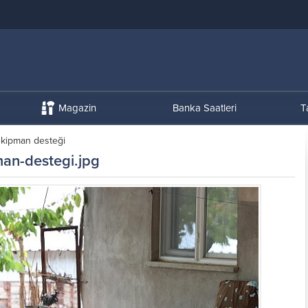
Magazin
Banka Saatleri
T
ekipman desteği
man-destegi.jpg