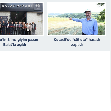
er’in 8’inci giyim pazarı
Kocaeli’de “süt otu” hasadı
Balat’ta açıldı
başladı