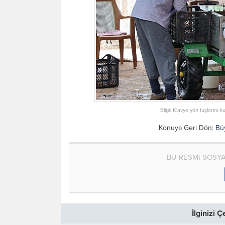
Bilgi: Klavye yön tuşlarını k
Konuya Geri Dön:
Bü
BU RESMİ SOSY
İlginizi 