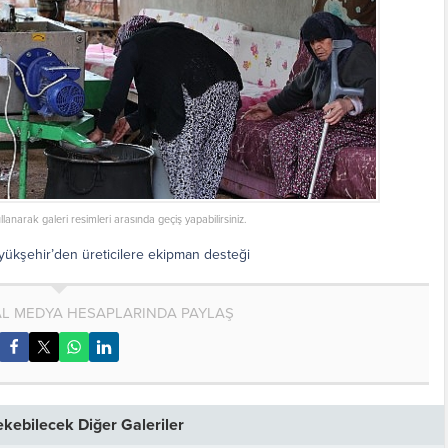
ullanarak galeri resimleri arasında geçiş yapabilirsiniz.
yükşehir’den üreticilere ekipman desteği
AL MEDYA HESAPLARINDA PAYLAŞ
Çekebilecek Diğer Galeriler