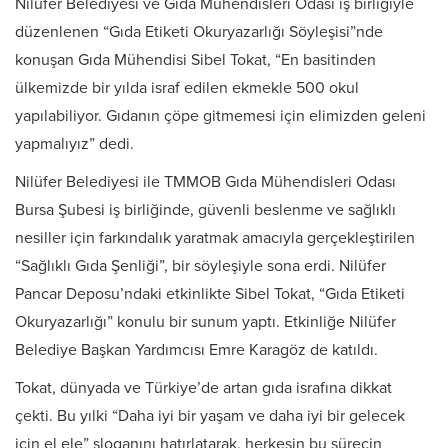
Nilüfer Belediyesi ve Gıda Mühendisleri Odası iş birliğiyle
düzenlenen “Gıda Etiketi Okuryazarlığı Söyleşisi”nde
konuşan Gıda Mühendisi Sibel Tokat, “En basitinden
ülkemizde bir yılda israf edilen ekmekle 500 okul
yapılabiliyor. Gıdanın çöpe gitmemesi için elimizden geleni
yapmalıyız” dedi.
Nilüfer Belediyesi ile TMMOB Gıda Mühendisleri Odası
Bursa Şubesi iş birliğinde, güvenli beslenme ve sağlıklı
nesiller için farkındalık yaratmak amacıyla gerçekleştirilen
“Sağlıklı Gıda Şenliği”, bir söyleşiyle sona erdi. Nilüfer
Pancar Deposu’ndaki etkinlikte Sibel Tokat, “Gıda Etiketi
Okuryazarlığı” konulu bir sunum yaptı. Etkinliğe Nilüfer
Belediye Başkan Yardımcısı Emre Karagöz de katıldı.
Tokat, dünyada ve Türkiye’de artan gıda israfına dikkat
çekti. Bu yılki “Daha iyi bir yaşam ve daha iyi bir gelecek
için el ele” sloganını hatırlatarak, herkesin bu sürecin