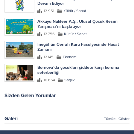
Devam Ediyor
12.951
Kültür / Sanat
Akkuyu Nükleer A.Ş., Ulusal Çocuk Resim
Yarışması’nı başlatıyor
12.756
Kültür / Sanat
İnegöl’ün Cerrah Kuru Fasulyesinde Hasat
Zamanı
12.145
Ekonomi
Bornova’da çocukları şiddete karşı koruma
seferberliği
10.654
Sağlık
Sizden Gelen Yorumlar
Galeri
Tümünü Göster