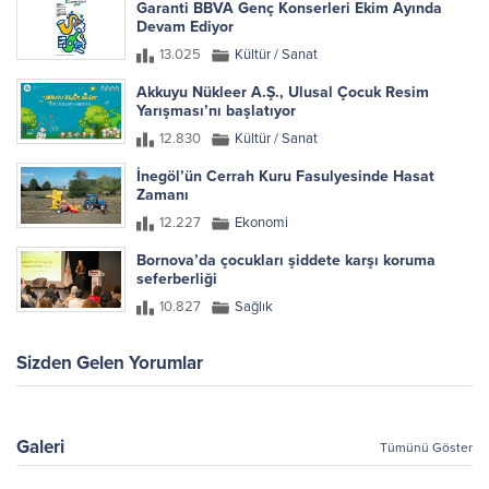
Garanti BBVA Genç Konserleri Ekim Ayında
Devam Ediyor
13.025
Kültür / Sanat
Akkuyu Nükleer A.Ş., Ulusal Çocuk Resim
Yarışması’nı başlatıyor
12.830
Kültür / Sanat
İnegöl’ün Cerrah Kuru Fasulyesinde Hasat
Zamanı
12.227
Ekonomi
Bornova’da çocukları şiddete karşı koruma
seferberliği
10.827
Sağlık
Sizden Gelen Yorumlar
Galeri
Tümünü Göster