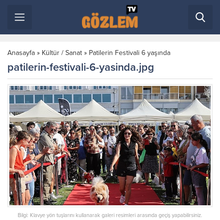
Anasayfa
»
Kültür / Sanat
»
Patilerin Festivali 6 yaşında
patilerin-festivali-6-yasinda.jpg
Bilgi: Klavye yön tuşlarını kullanarak galeri resimleri arasında geçiş yapabilirsiniz.