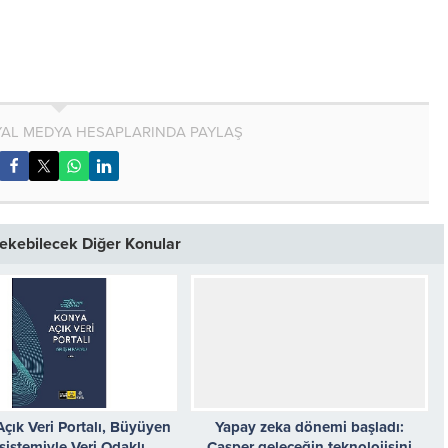
AL MEDYA HESAPLARINDA PAYLAŞ
 Çekebilecek Diğer Konular
çık Veri Portalı, Büyüyen
Yapay zeka dönemi başladı:
sistemiyle Veri Odaklı
Casper geleceğin teknolojisini