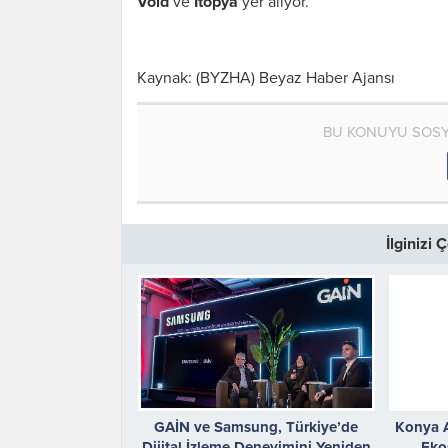
Void
ve
İtopya
yer alıyor.
Kaynak: (BYZHA) Beyaz Haber Ajansı
BU KONUYU SOSY
İlginizi
GAİN ve Samsung, Türkiye’de
Konya A
Dijital İzleme Deneyimini Yeniden
Eko