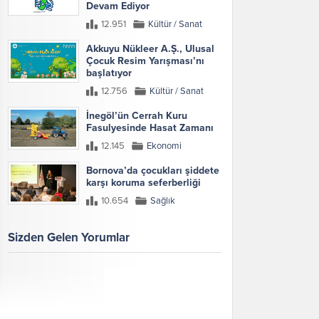
Devam Ediyor
12.951
Kültür / Sanat
Akkuyu Nükleer A.Ş., Ulusal
Çocuk Resim Yarışması’nı
başlatıyor
12.756
Kültür / Sanat
İnegöl’ün Cerrah Kuru
Fasulyesinde Hasat Zamanı
12.145
Ekonomi
Bornova’da çocukları şiddete
karşı koruma seferberliği
10.654
Sağlık
Sizden Gelen Yorumlar
Galeri
Tümünü Göster