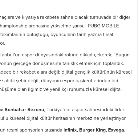
maçlara ve kıyasıya rekabete sahne olacak turnuvada bir diğer
 Championship arenasına yükselme şansı… PUBG MOBILE
akımlarının buluştuğu, oyuncuların tarih yazma fırsatı
or.
İstanbul’un espor dünyasındaki rolüne dikkat çekerek; “Bugün
vizyonun gerçeğe dönüşmesine tanıklık etmek için toplandık.
e bir rekabet alanı değil; dijital gençlik kültürünün küresel
v sahibi şehir değil, dünyanın espor başkentlerinden biri
üşüme olan ilgimiz ve yenilikçi ruhumuzla küresel dijital
pe Sonbahar Sezonu
, Türkiye’nin espor sahnesindeki lider
’u küresel dijital kültür haritasının merkezine yerleştiriyor.
n resmi sponsorları arasında
Infinix, Burger King, Exvega,