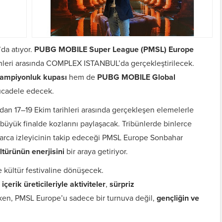
da atıyor.
PUBG MOBILE Super League (PMSL) Europe
ihleri arasında COMPLEX ISTANBUL’da gerçekleştirilecek.
ampiyonluk kupası
hem de
PUBG MOBILE Global
mücadele edecek.
ndan 17–19 Ekim tarihleri arasında gerçekleşen elemelerle
k büyük finalde kozlarını paylaşacak. Tribünlerde binlerce
nlarca izleyicinin takip edeceği PMSL Europe Sonbahar
ltürünün enerjisini
bir araya getiriyor.
e kültür festivaline dönüşecek.
içerik üreticileriyle aktiviteler
,
sürpriz
en, PMSL Europe’u sadece bir turnuva değil,
gençliğin ve