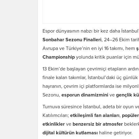
Espor dünyasının nabzı bir kez daha İstanbul’
Sonbahar Sezonu Finalleri
, 24–26 Ekim tar
Avrupa ve Türkiye’nin en iyi 16 takımı, hem
ş
Championship
yolunda kritik puanlar için 
13 Ekim’de başlayan çevrimiçi etapların ardı
finale kalan takımlar, İstanbul’daki üç günlü
hayranın, çevrim içi platformlarda ise milyo
Sezonu,
esporun dinamizmini
ve
gençlik kü
Turnuva süresince İstanbul, adeta bir oyun v
Katılımcıları;
etkileşimli fan alanları
,
popüler 
etkinlikler
ve
benzersiz bir atmosfer
beklerk
dijital kültürün kutlaması
haline getiriyor.