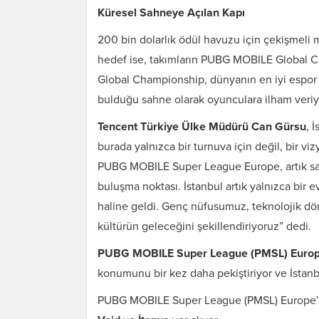
Küresel Sahneye Açılan Kapı
200 bin dolarlık ödül havuzu için çekişmeli 
hedef ise, takımların PUBG MOBILE Global
Global Championship, dünyanın en iyi espor t
bulduğu sahne olarak oyunculara ilham veriy
Tencent Türkiye Ülke Müdürü
Can Gürsu
, 
burada yalnızca bir turnuva için değil, bir 
PUBG MOBILE Super League Europe, artık sadec
buluşma noktası. İstanbul artık yalnızca bir e
haline geldi. Genç nüfusumuz, teknolojik dön
kültürün geleceğini şekillendiriyoruz” dedi.
PUBG MOBILE Super League (PMSL) Euro
konumunu bir kez daha pekiştiriyor ve İstanbul
PUBG MOBILE Super League (PMSL) Europe’u